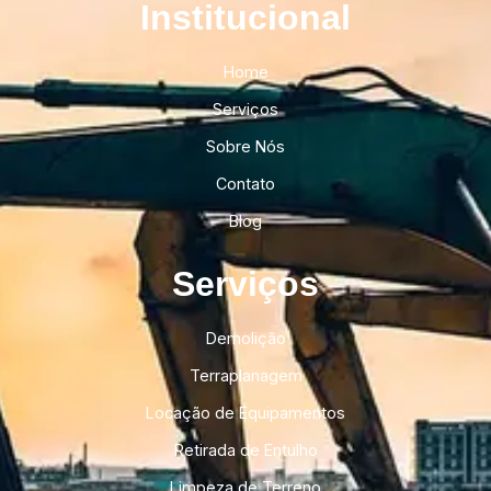
Institucional​
Home
Serviços
Sobre Nós
Contato
Blog
Serviços
Demolição
Terraplanagem
Locação de Equipamentos
Retirada de Entulho
Limpeza de Terreno