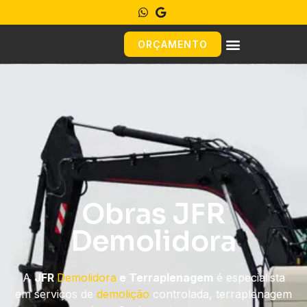
ORÇAMENTO
Obras JFR
Demolidora
A
JFR
Demolidora
e Terraplenagem
é especialista
em serviços de
demolição
controlada, terraplenagem