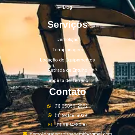
Blog
Serviços
Demolição
Terraplanagem
Locação de Equipamentos
Retirada de Entulho
Limpeza de Terreno
Contato
(11) 95856-2962
(11) 94148-8039
(11) 91014-8090
demolidoraterraplanagemjfr@gmail.com