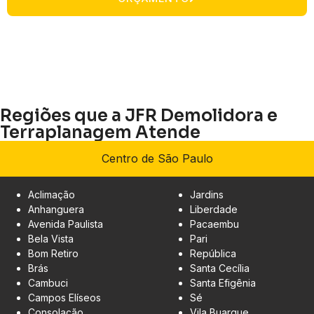
Regiões que a JFR Demolidora e
Terraplanagem Atende
Centro de São Paulo
Aclimação
Jardins
Anhanguera
Liberdade
Avenida Paulista
Pacaembu
Bela Vista
Pari
Bom Retiro
República
Brás
Santa Cecília
Cambuci
Santa Efigênia
Campos Elíseos
Sé
Consolação
Vila Buarque