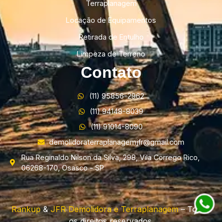
Terraplanagem
Locação de Equipamentos
Retirada de Entulho
Limpeza de Terreno
Contato
(11) 95856-2962
(11) 94148-8039
(11) 91014-8090
demolidoraterraplanagemjfr@gmail.com
Rua Reginaldo Nilson da Silva, 298, Vila Corrego Rico,
06268-170, Osasco - SP
Rankup
&
JFR Demolidora e Terraplanagem
– Todos
os direitos reservados.