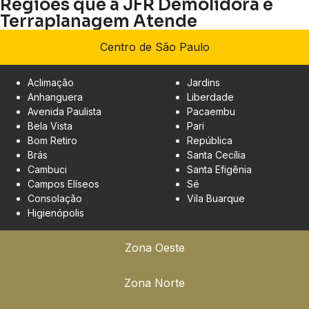
Regiões que a JFR Demolidora e
Terraplanagem Atende
Centro de São Paulo
Aclimação
Jardins
Anhanguera
Liberdade
Avenida Paulista
Pacaembu
Bela Vista
Pari
Bom Retiro
República
Brás
Santa Cecília
Cambuci
Santa Efigênia
Campos Elíseos
Sé
Consolação
Vila Buarque
Higienópolis
Zona Oeste
Zona Norte