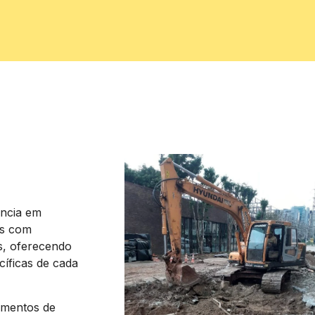
ncia em
os com
is, oferecendo
íficas de cada
pamentos de