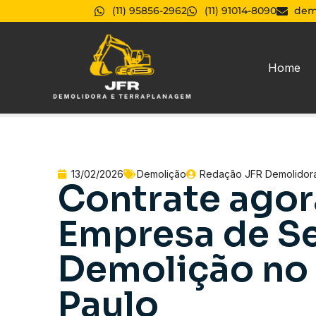
(11) 95856-2962
(11) 91014-8090
dem
Home
13/02/2026
Demolição
Redação JFR Demolidor
Contrate agor
Empresa de Se
Demolição no
Paulo