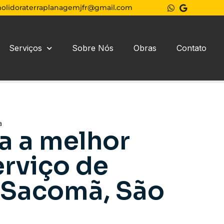
olidoraterraplanagemjfr@gmail.com
Serviços
Sobre Nós
Obras
Contato
a
a a melhor
rviço de
 Sacomã, São