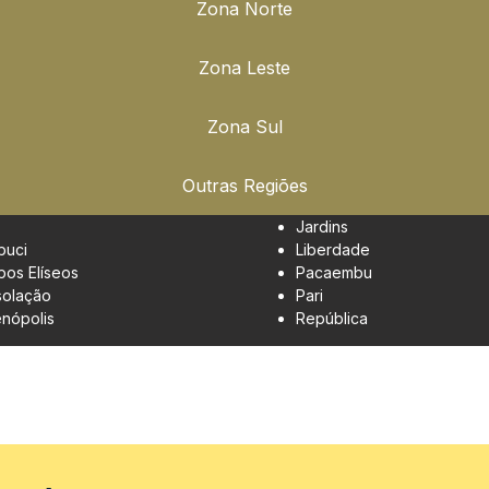
Zona Norte
Zona Leste
Zona Sul
Outras Regiões
Jardins
buci
Liberdade
os Elíseos
Pacaembu
olação
Pari
enópolis
República