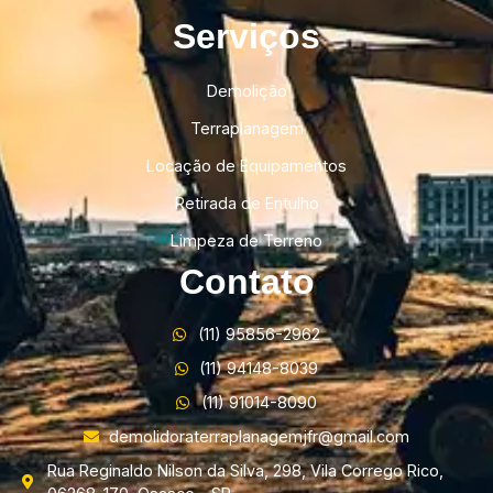
Serviços
Demolição
Terraplanagem
Locação de Equipamentos
Retirada de Entulho
Limpeza de Terreno
Contato
(11) 95856-2962
(11) 94148-8039
(11) 91014-8090
demolidoraterraplanagemjfr@gmail.com
Rua Reginaldo Nilson da Silva, 298, Vila Corrego Rico,