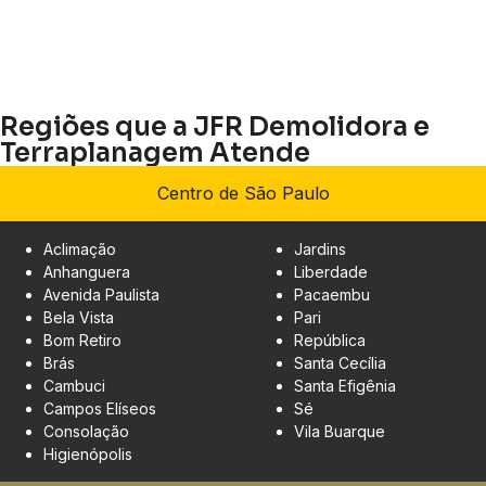
Regiões que a JFR Demolidora e
Terraplanagem Atende
Centro de São Paulo
Aclimação
Jardins
Anhanguera
Liberdade
Avenida Paulista
Pacaembu
Bela Vista
Pari
Bom Retiro
República
Brás
Santa Cecília
Cambuci
Santa Efigênia
Campos Elíseos
Sé
Consolação
Vila Buarque
Higienópolis