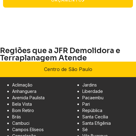
Regiões que a JFR Demolidora e
Terraplanagem Atende
Centro de São Paulo
Aclimação
Jardins
Anhanguera
Liberdade
Avenida Paulista
Pacaembu
Bela Vista
Pari
Bom Retiro
República
Brás
Santa Cecília
Cambuci
Santa Efigênia
Campos Elíseos
Sé
Consolação
Vila Buarque