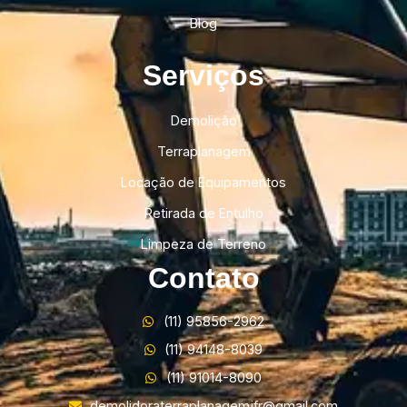
Blog
Serviços
Demolição
Terraplanagem
Locação de Equipamentos
Retirada de Entulho
Limpeza de Terreno
Contato
(11) 95856-2962
(11) 94148-8039
(11) 91014-8090
demolidoraterraplanagemjfr@gmail.com