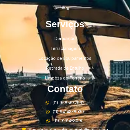
Blog
Serviços
Demolição
Terraplanagem
Locação de Equipamentos
Retirada de Entulho
Limpeza de Terreno
Contato
(11) 95856-2962
(11) 94148-8039
(11) 91014-8090
demolidoraterraplanagemjfr@gmail.com