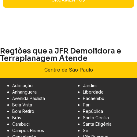
Regiões que a JFR Demolidora e
Terraplanagem Atende
Centro de São Paulo
Aclimação
Jardins
Anhanguera
Liberdade
Avenida Paulista
Pacaembu
Bela Vista
Pari
Bom Retiro
República
Brás
Santa Cecília
Cambuci
Santa Efigênia
Campos Elíseos
Sé
Consolação
Vila Buarque