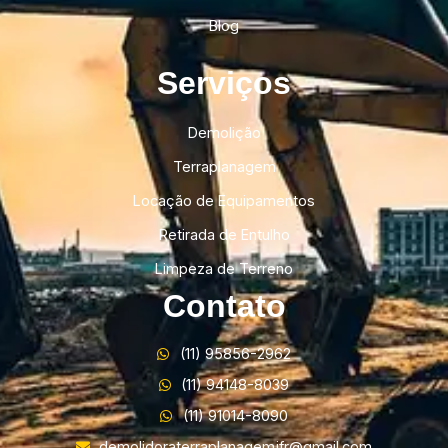
Blog
Serviços
Demolição
Terraplanagem
Locação de Equipamentos
Retirada de Entulho
Limpeza de Terreno
Contato
(11) 95856-2962
(11) 94148-8039
(11) 91014-8090
demolidoraterraplanagemjfr@gmail.com