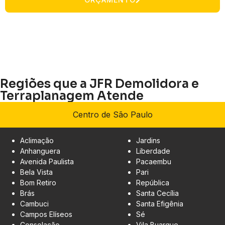
Regiões que a JFR Demolidora e
Terraplanagem Atende
Centro de São Paulo
Aclimação
Jardins
Anhanguera
Liberdade
Avenida Paulista
Pacaembu
Bela Vista
Pari
Bom Retiro
República
Brás
Santa Cecília
Cambuci
Santa Efigênia
Campos Elíseos
Sé
Consolação
Vila Buarque