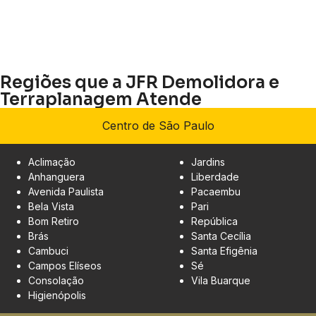
Regiões que a JFR Demolidora e
Terraplanagem Atende
Centro de São Paulo
Aclimação
Jardins
Anhanguera
Liberdade
Avenida Paulista
Pacaembu
Bela Vista
Pari
Bom Retiro
República
Brás
Santa Cecília
Cambuci
Santa Efigênia
Campos Elíseos
Sé
Consolação
Vila Buarque
Higienópolis