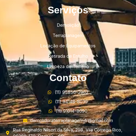
Serviços
Demolição
Terraplanagem
Locação de Equipamentos
Retirada de Entulho
Limpeza de Terreno
Contato
(11) 95856-2962
(11) 94148-8039
(11) 91014-8090
demolidoraterraplanagemjfr@gmail.com
Rua Reginaldo Nilson da Silva, 298, Vila Corrego Rico,