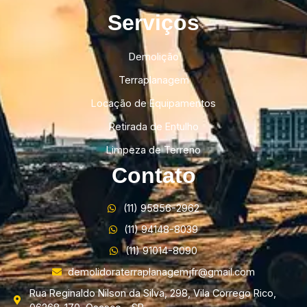
Serviços
Demolição
Terraplanagem
Locação de Equipamentos
Retirada de Entulho
Limpeza de Terreno
Contato
(11) 95856-2962
(11) 94148-8039
(11) 91014-8090
demolidoraterraplanagemjfr@gmail.com
Rua Reginaldo Nilson da Silva, 298, Vila Corrego Rico,