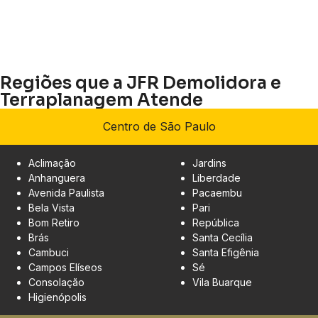
Regiões que a JFR Demolidora e
Terraplanagem Atende
Centro de São Paulo
Aclimação
Jardins
Anhanguera
Liberdade
Avenida Paulista
Pacaembu
Bela Vista
Pari
Bom Retiro
República
Brás
Santa Cecília
Cambuci
Santa Efigênia
Campos Elíseos
Sé
Consolação
Vila Buarque
Higienópolis