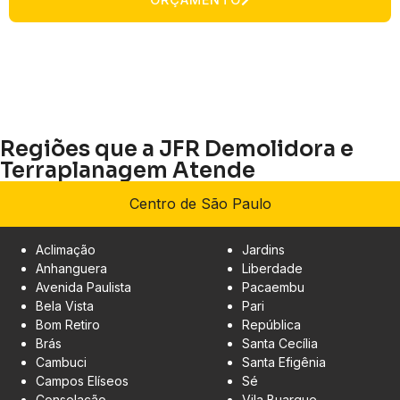
Regiões que a JFR Demolidora e
Terraplanagem Atende
Centro de São Paulo
Aclimação
Jardins
Anhanguera
Liberdade
Avenida Paulista
Pacaembu
Bela Vista
Pari
Bom Retiro
República
Brás
Santa Cecília
Cambuci
Santa Efigênia
Campos Elíseos
Sé
Consolação
Vila Buarque