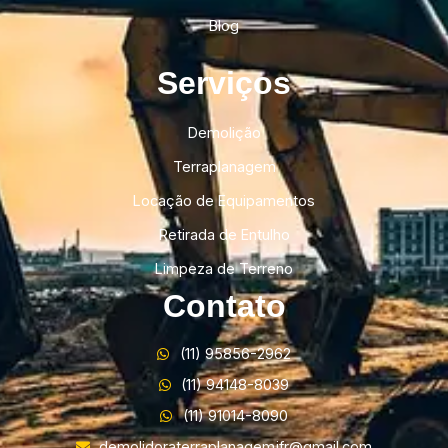
Blog
Serviços
Demolição
Terraplanagem
Locação de Equipamentos
Retirada de Entulho
Limpeza de Terreno
Contato
(11) 95856-2962
(11) 94148-8039
(11) 91014-8090
demolidoraterraplanagemjfr@gmail.com