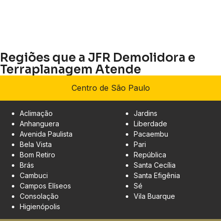
Regiões que a JFR Demolidora e
Terraplanagem Atende
Centro de São Paulo
Aclimação
Jardins
Anhanguera
Liberdade
Avenida Paulista
Pacaembu
Bela Vista
Pari
Bom Retiro
República
Brás
Santa Cecília
Cambuci
Santa Efigênia
Campos Elíseos
Sé
Consolação
Vila Buarque
Higienópolis