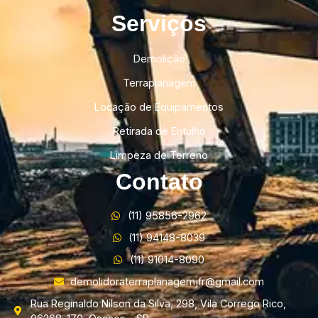
Serviços
Demolição
Terraplanagem
Locação de Equipamentos
Retirada de Entulho
Limpeza de Terreno
Contato
(11) 95856-2962
(11) 94148-8039
(11) 91014-8090
demolidoraterraplanagemjfr@gmail.com
Rua Reginaldo Nilson da Silva, 298, Vila Corrego Rico,