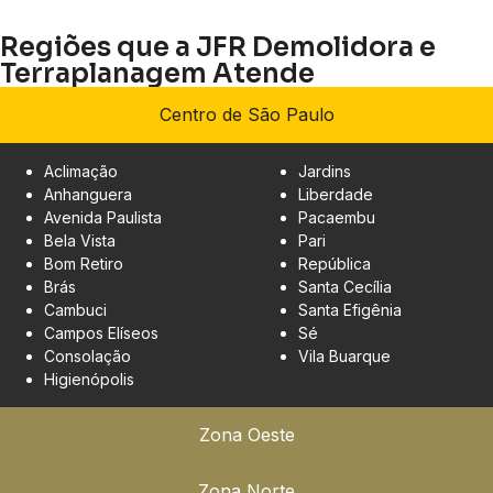
Regiões que a JFR Demolidora e
Terraplanagem Atende
Centro de São Paulo
Aclimação
Jardins
Anhanguera
Liberdade
Avenida Paulista
Pacaembu
Bela Vista
Pari
Bom Retiro
República
Brás
Santa Cecília
Cambuci
Santa Efigênia
Campos Elíseos
Sé
Consolação
Vila Buarque
Higienópolis
Zona Oeste
Zona Norte