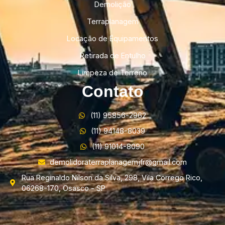
Demolição
Terraplanagem
Locação de Equipamentos
Retirada de Entulho
Limpeza de Terreno
Contato
(11) 95856-2962
(11) 94148-8039
(11) 91014-8090
demolidoraterraplanagemjfr@gmail.com
Rua Reginaldo Nilson da Silva, 298, Vila Corrego Rico,
06268-170, Osasco - SP