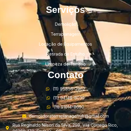
Serviços
Demolição
Terraplanagem
Locação de Equipamentos
Retirada de Entulho
Limpeza de Terreno
Contato
(11) 95856-2962
(11) 94148-8039
(11) 91014-8090
demolidoraterraplanagemjfr@gmail.com
Rua Reginaldo Nilson da Silva, 298, Vila Corrego Rico,