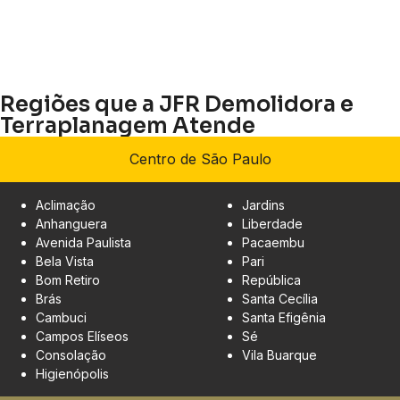
Regiões que a JFR Demolidora e
Terraplanagem Atende
Centro de São Paulo
Aclimação
Jardins
Anhanguera
Liberdade
Avenida Paulista
Pacaembu
Bela Vista
Pari
Bom Retiro
República
Brás
Santa Cecília
Cambuci
Santa Efigênia
Campos Elíseos
Sé
Consolação
Vila Buarque
Higienópolis