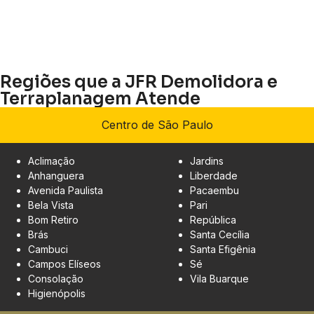
Regiões que a JFR Demolidora e
Terraplanagem Atende
Centro de São Paulo
Aclimação
Jardins
Anhanguera
Liberdade
Avenida Paulista
Pacaembu
Bela Vista
Pari
Bom Retiro
República
Brás
Santa Cecília
Cambuci
Santa Efigênia
Campos Elíseos
Sé
Consolação
Vila Buarque
Higienópolis