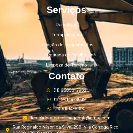
Serviços
Demolição
Terraplanagem
Locação de Equipamentos
Retirada de Entulho
Limpeza de Terreno
Contato
(11) 95856-2962
(11) 94148-8039
(11) 91014-8090
demolidoraterraplanagemjfr@gmail.com
Rua Reginaldo Nilson da Silva, 298, Vila Corrego Rico,