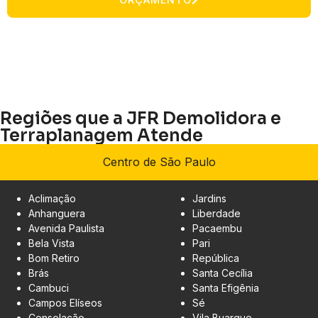
Regiões que a JFR Demolidora e
Terraplanagem Atende
Centro de São Paulo
Aclimação
Jardins
Anhanguera
Liberdade
Avenida Paulista
Pacaembu
Bela Vista
Pari
Bom Retiro
República
Brás
Santa Cecília
Cambuci
Santa Efigênia
Campos Elíseos
Sé
Consolação
Vila Buarque