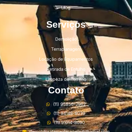
Blog
Serviços
Demolição
Terraplanagem
Locação de Equipamentos
Retirada de Entulho
Limpeza de Terreno
Contato
(11) 95856-2962
(11) 94148-8039
(11) 91014-8090
demolidoraterraplanagemjfr@gmail.com