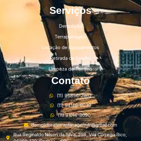
Serviços
Demolição
Terraplanagem
Locação de Equipamentos
Retirada de Entulho
Limpeza de Terreno
Contato
(11) 95856-2962
(11) 94148-8039
(11) 91014-8090
demolidoraterraplanagemjfr@gmail.com
Rua Reginaldo Nilson da Silva, 298, Vila Corrego Rico,