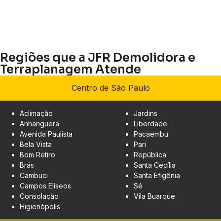
Regiões que a JFR Demolidora e
Terraplanagem Atende
Centro de São Paulo
Aclimação
Jardins
Anhanguera
Liberdade
Avenida Paulista
Pacaembu
Bela Vista
Pari
Bom Retiro
República
Brás
Santa Cecília
Cambuci
Santa Efigênia
Campos Elíseos
Sé
Consolação
Vila Buarque
Higienópolis