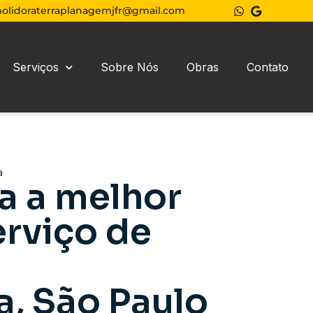
olidoraterraplanagemjfr@gmail.com
Serviços
Sobre Nós
Obras
Contato
a
a a melhor
rviço de
m
, São Paulo