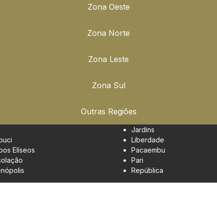
Zona Oeste
Zona Norte
Zona Leste
Zona Sul
Outras Regiões
Jardins
buci
Liberdade
os Elíseos
Pacaembu
olação
Pari
enópolis
República