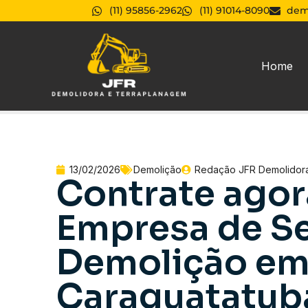
(11) 95856-2962
(11) 91014-8090
dem
Home
13/02/2026
Demolição
Redação JFR Demolidor
Contrate agor
Empresa de Se
Demolição e
Caraguatatuba