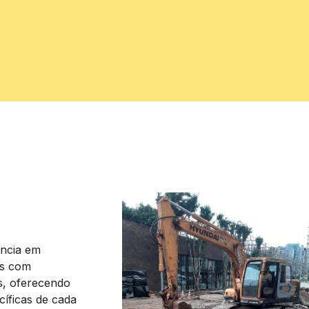
ncia em
os com
is, oferecendo
íficas de cada