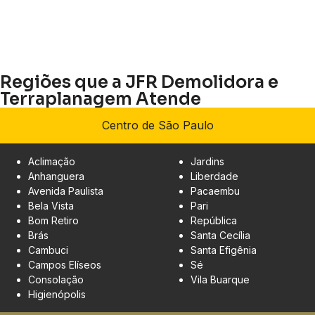
Regiões que a JFR Demolidora e
Terraplanagem Atende
Centro de São Paulo
Aclimação
Jardins
Anhanguera
Liberdade
Avenida Paulista
Pacaembu
Bela Vista
Pari
Bom Retiro
República
Brás
Santa Cecília
Cambuci
Santa Efigênia
Campos Elíseos
Sé
Consolação
Vila Buarque
Higienópolis