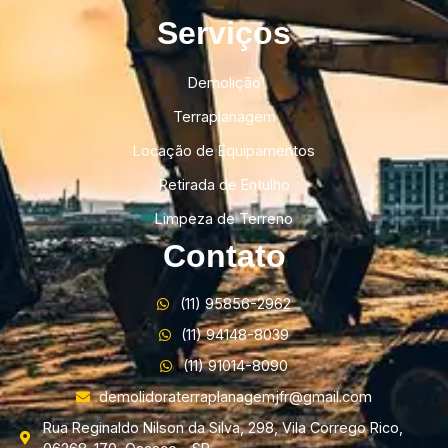
Serviços
Demolição
Terraplanagem
Locação de Equipamentos
Retirada de Entulho
Limpeza de Terreno
Contato
(11) 95856-2962
(11) 94148-8039
(11) 91014-8090
demolidoraterraplanagemjfr@gmail.com
Rua Reginaldo Nilson da Silva, 298, Vila Corrego Rico,