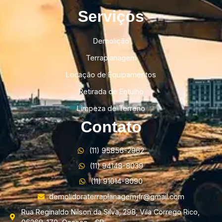
Serviços
Demolição
Terraplanagem
Locação de Equipamentos
Retirada de Entulho
Limpeza de Terreno
Contato
(11) 95856-2962
(11) 94148-8039
(11) 91014-8090
demolidoraterraplanagemjfr@gmail.com
Rua Reginaldo Nilson da Silva, 298, Vila Corrego Rico,