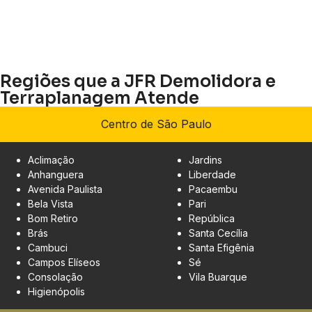
Regiões que a JFR Demolidora e
Terraplanagem Atende
Centro de São Paulo
Aclimação
Jardins
Anhanguera
Liberdade
Avenida Paulista
Pacaembu
Bela Vista
Pari
Bom Retiro
República
Brás
Santa Cecília
Cambuci
Santa Efigênia
Campos Elíseos
Sé
Consolação
Vila Buarque
Higienópolis