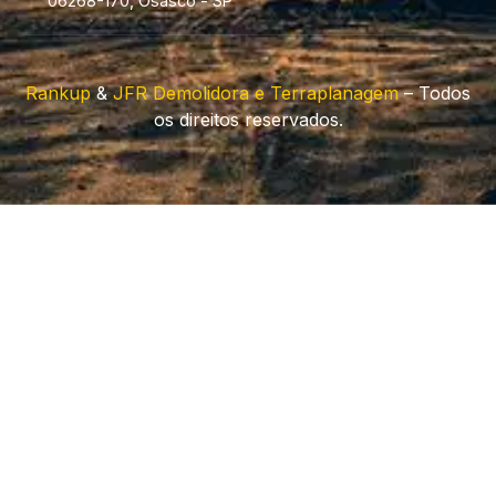
06268-170, Osasco - SP
Rankup
&
JFR Demolidora e Terraplanagem
– Todos
os direitos reservados.