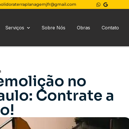
olidoraterraplanagemjfr@gmail.com
Serviços
Sobre Nós
Obras
Contato
a
emolição no
aulo: Contrate a
o!