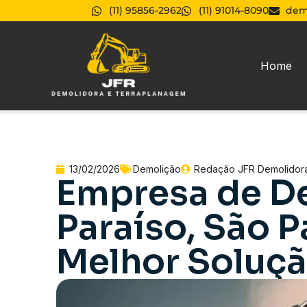
(11) 95856-2962
(11) 91014-8090
dem
Home
13/02/2026
Demolição
Redação JFR Demolidor
Empresa de D
Paraíso, São P
Melhor Soluçã