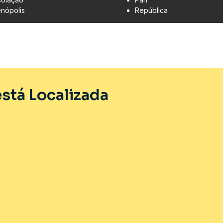
enópolis
República
stá Localizada