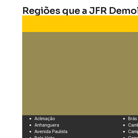
Regiões que a JFR Demo
Aclimação
Brás
Anhanguera
Cam
Avenida Paulista
Camp
Bela Vista
Cons