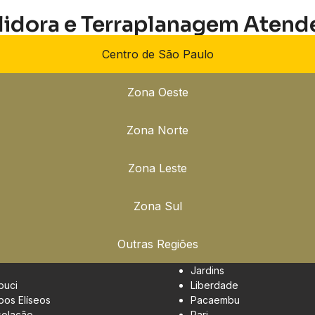
lidora e Terraplanagem Atend
Centro de São Paulo
Zona Oeste
Zona Norte
Zona Leste
Zona Sul
Outras Regiões
Jardins
buci
Liberdade
os Elíseos
Pacaembu
olação
Pari