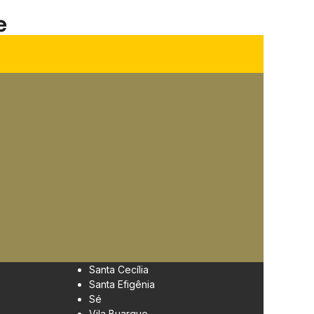
e
Santa Cecília
Santa Efigênia
Sé
Vila Buarque