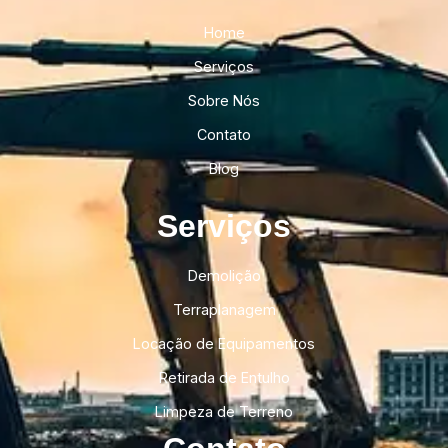
Home
Serviços
Sobre Nós
Contato
Blog
Serviços
Demolição
Terraplanagem
Locação de Equipamentos
Retirada de Entulho
Limpeza de Terreno