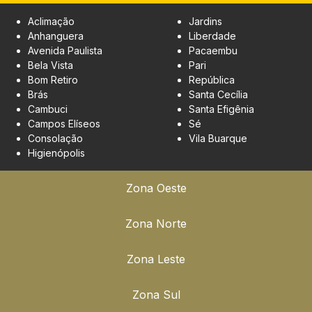
Aclimação
Jardins
Anhanguera
Liberdade
Avenida Paulista
Pacaembu
Bela Vista
Pari
Bom Retiro
República
Brás
Santa Cecília
Cambuci
Santa Efigênia
Campos Elíseos
Sé
Consolação
Vila Buarque
Higienópolis
Zona Oeste
Zona Norte
Zona Leste
Zona Sul