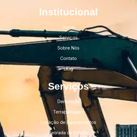
Institucional​
Home
Serviços
Sobre Nós
Contato
Blog
Serviços
Demolição
Terraplanagem
Locação de Equipamentos
Retirada de Entulho