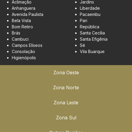
Aclimação
Jardins
Anhanguera
Liberdade
Avenida Paulista
Pacaembu
Bela Vista
Pari
Bom Retiro
República
Brás
Santa Cecília
Cambuci
Santa Efigênia
Campos Elíseos
Sé
Consolação
Vila Buarque
Higienópolis
Zona Oeste
Zona Norte
Zona Leste
Zona Sul