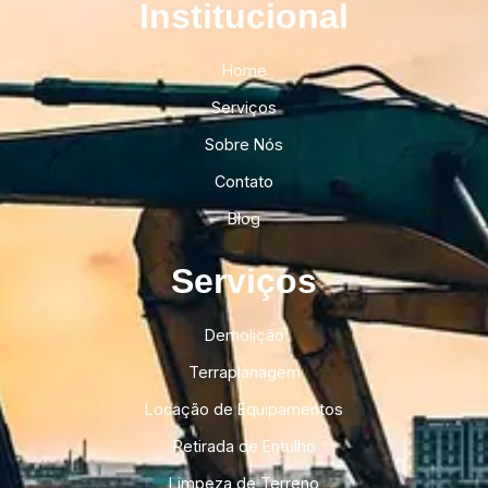
Institucional​
Home
Serviços
Sobre Nós
Contato
Blog
Serviços
Demolição
Terraplanagem
Locação de Equipamentos
Retirada de Entulho
Limpeza de Terreno