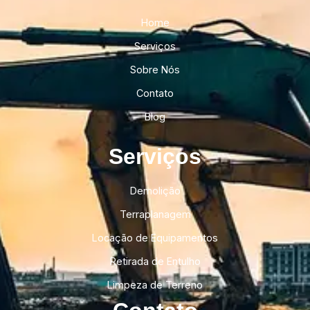
Home
Serviços
Sobre Nós
Contato
Blog
Serviços
Demolição
Terraplanagem
Locação de Equipamentos
Retirada de Entulho
Limpeza de Terreno