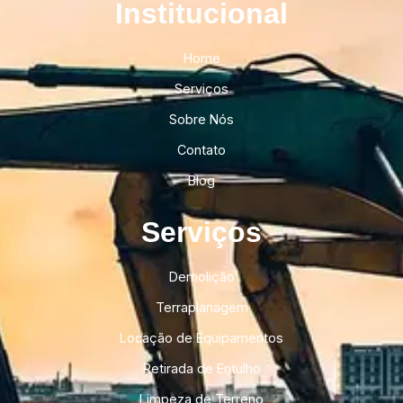
Institucional​
Home
Serviços
Sobre Nós
Contato
Blog
Serviços
Demolição
Terraplanagem
Locação de Equipamentos
Retirada de Entulho
Limpeza de Terreno