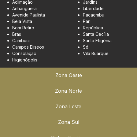
Aclimação
Jardins
Anhanguera
Liberdade
Avenida Paulista
Pacaembu
Bela Vista
Pari
Bom Retiro
República
Brás
Santa Cecília
Cambuci
Santa Efigênia
Campos Elíseos
Sé
Consolação
Vila Buarque
Higienópolis
Zona Oeste
Zona Norte
Zona Leste
Zona Sul