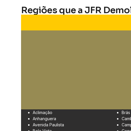
Regiões que a JFR Demo
Aclimação
Brás
Anhanguera
Cam
Avenida Paulista
Camp
Bela Vista
Cons