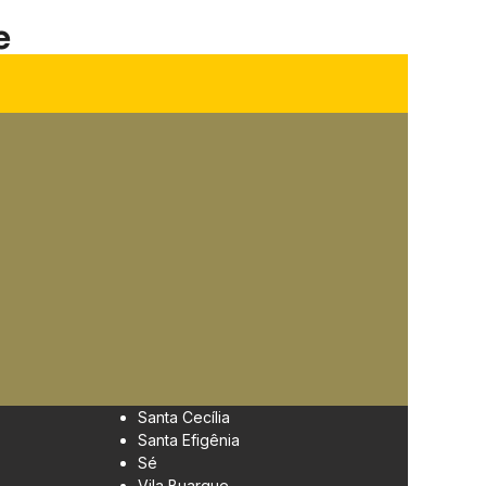
e
Santa Cecília
Santa Efigênia
Sé
Vila Buarque