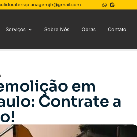
olidoraterraplanagemjfr@gmail.com
Serviços
Sobre Nós
Obras
Contato
a
emolição em
ulo: Contrate a
o!