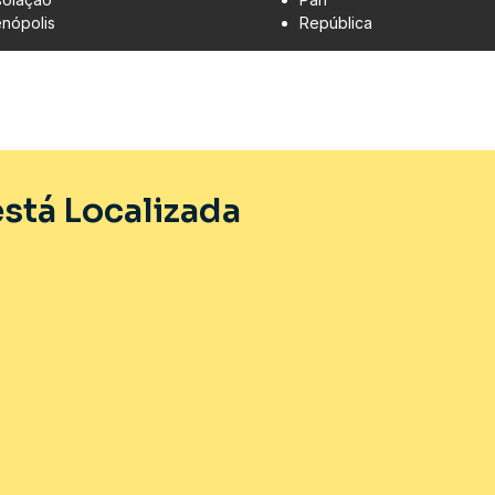
enópolis
República
stá Localizada