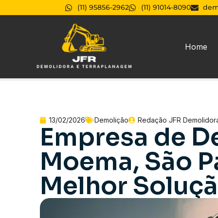
(11) 95856-2962
(11) 91014-8090
dem
Home
13/02/2026
Demolição
Redação JFR Demolidor
Empresa de D
Moema, São Pa
Melhor Soluçã