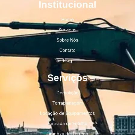
Institucional​
Home
Serviços
Sobre Nós
Contato
Blog
Serviços
Demolição
Terraplanagem
Locação de Equipamentos
Retirada de Entulho
Limpeza de Terreno