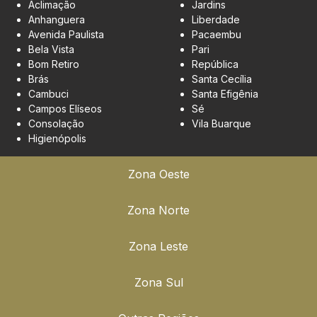
Aclimação
Jardins
Anhanguera
Liberdade
Avenida Paulista
Pacaembu
Bela Vista
Pari
Bom Retiro
República
Brás
Santa Cecília
Cambuci
Santa Efigênia
Campos Elíseos
Sé
Consolação
Vila Buarque
Higienópolis
Zona Oeste
Zona Norte
Zona Leste
Zona Sul