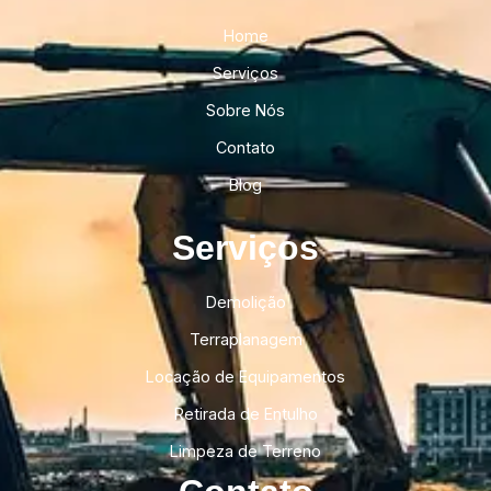
Home
Serviços
Sobre Nós
Contato
Blog
Serviços
Demolição
Terraplanagem
Locação de Equipamentos
Retirada de Entulho
Limpeza de Terreno