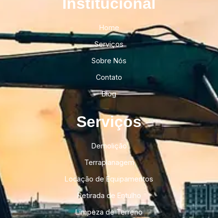
Institucional​
Home
Serviços
Sobre Nós
Contato
Blog
Serviços
Demolição
Terraplanagem
Locação de Equipamentos
Retirada de Entulho
Limpeza de Terreno