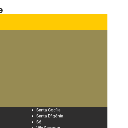
e
Santa Cecília
Santa Efigênia
Sé
Vila Buarque