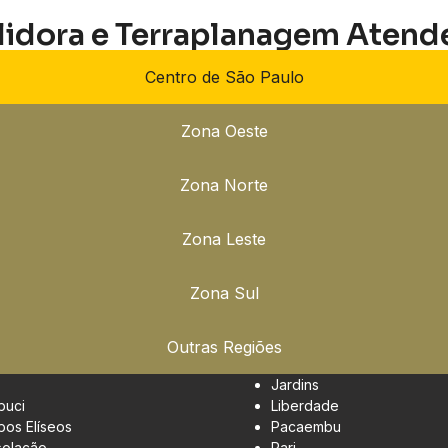
lidora e Terraplanagem Atend
Centro de São Paulo
Zona Oeste
Zona Norte
Zona Leste
Zona Sul
Outras Regiões
Jardins
buci
Liberdade
os Elíseos
Pacaembu
olação
Pari