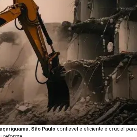
açariguama, São Paulo
confiável e eficiente é crucial para
u reforma.