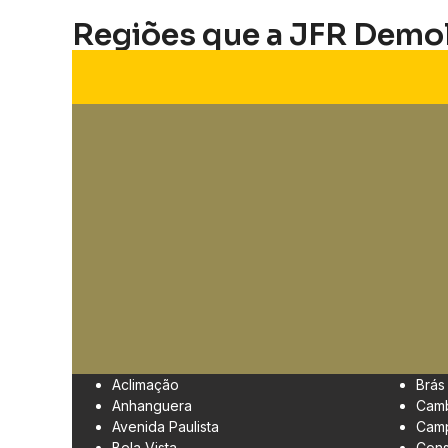
Regiões que a JFR Demo
Aclimação
Brás
Anhanguera
Cam
Avenida Paulista
Camp
Bela Vista
Cons