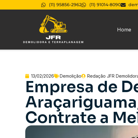
(11) 95856-2962
(11) 91014-8090
dem
Home
13/02/2026
Demolição
Redação JFR Demolidor
Empresa de D
Araçariguama,
Contrate a Me