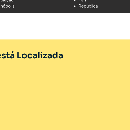
enópolis
República
stá Localizada