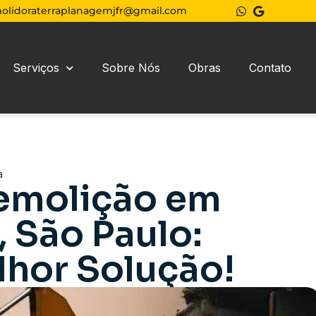
olidoraterraplanagemjfr@gmail.com
Serviços
Sobre Nós
Obras
Contato
a
emolição em
 São Paulo:
lhor Solução!