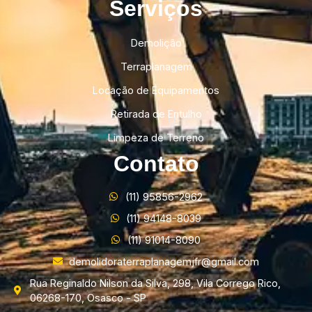
Serviços
Demolição
Terraplanagem
Locação de Equipamentos
Retirada de Entulho
Limpeza de Terreno
Contato
(11) 95856-2962
(11) 94148-8039
(11) 91014-8090
demolidoraterraplanagemjfr@gmail.com
Rua Reginaldo Nilson da Silva, 298, Vila Corrego Rico,
06268-170, Osasco - SP