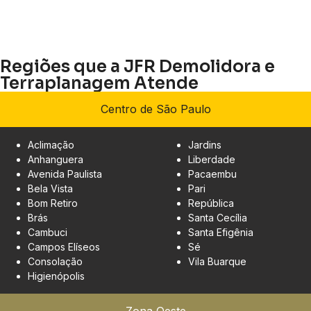
Regiões que a JFR Demolidora e
Terraplanagem Atende
Centro de São Paulo
Aclimação
Jardins
Anhanguera
Liberdade
Avenida Paulista
Pacaembu
Bela Vista
Pari
Bom Retiro
República
Brás
Santa Cecília
Cambuci
Santa Efigênia
Campos Elíseos
Sé
Consolação
Vila Buarque
Higienópolis
Zona Oeste