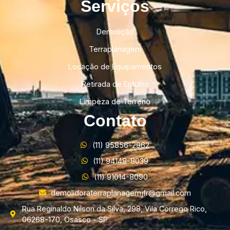
Serviços
Demolição
Terraplanagem
Locação de Equipamentos
Retirada de Entulho
Limpeza de Terreno
Contato
(11) 95856-2962
(11) 94148-8039
(11) 91014-8090
demolidoraterraplanagemjfr@gmail.com
Rua Reginaldo Nilson da Silva, 298, Vila Corrego Rico,
06268-170, Osasco - SP