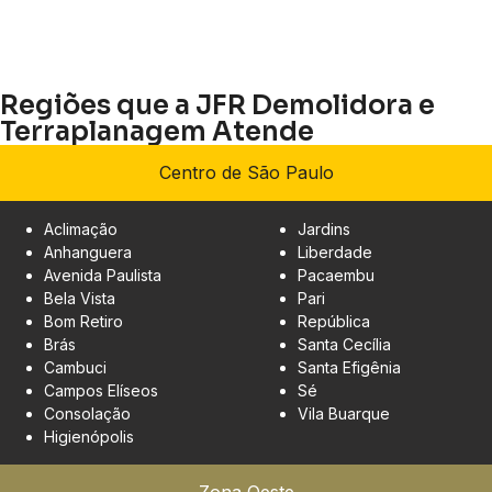
Regiões que a JFR Demolidora e
Terraplanagem Atende
Centro de São Paulo
Aclimação
Jardins
Anhanguera
Liberdade
Avenida Paulista
Pacaembu
Bela Vista
Pari
Bom Retiro
República
Brás
Santa Cecília
Cambuci
Santa Efigênia
Campos Elíseos
Sé
Consolação
Vila Buarque
Higienópolis
Zona Oeste