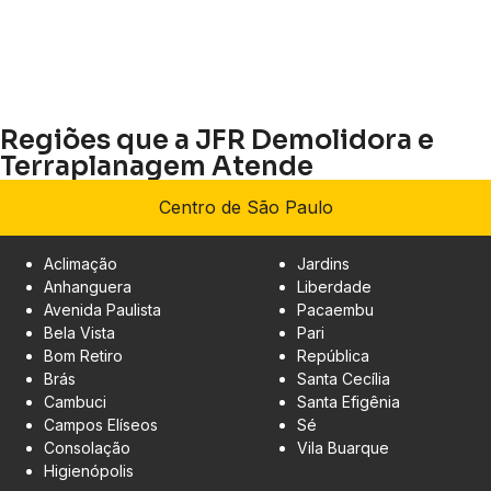
Regiões que a JFR Demolidora e
Terraplanagem Atende
Centro de São Paulo
Aclimação
Jardins
Anhanguera
Liberdade
Avenida Paulista
Pacaembu
Bela Vista
Pari
Bom Retiro
República
Brás
Santa Cecília
Cambuci
Santa Efigênia
Campos Elíseos
Sé
Consolação
Vila Buarque
Higienópolis