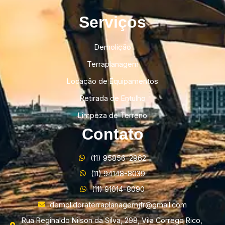
Serviços
Demolição
Terraplanagem
Locação de Equipamentos
Retirada de Entulho
Limpeza de Terreno
Contato
(11) 95856-2962
(11) 94148-8039
(11) 91014-8090
demolidoraterraplanagemjfr@gmail.com
Rua Reginaldo Nilson da Silva, 298, Vila Corrego Rico,