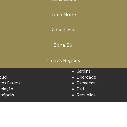
Zona Norte
Zona Leste
Zona Sul
Outras Regiões
Jardins
buci
Liberdade
os Elíseos
Pacaembu
olação
Pari
enópolis
República