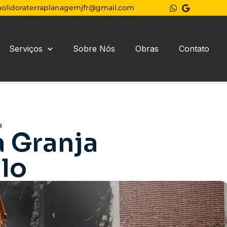
olidoraterraplanagemjfr@gmail.com
Serviços
Sobre Nós
Obras
Contato
a
 Granja
ulo