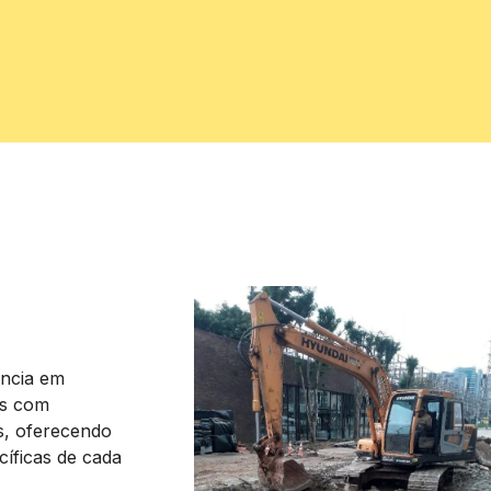
ncia em
os com
is, oferecendo
íficas de cada