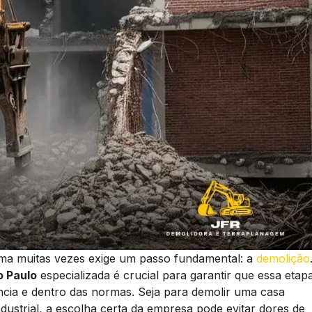
rma muitas vezes exige um passo fundamental: a
demolição
o Paulo
especializada é crucial para garantir que essa etap
ncia e dentro das normas. Seja para demolir uma casa
dustrial, a escolha certa da empresa pode evitar dores de