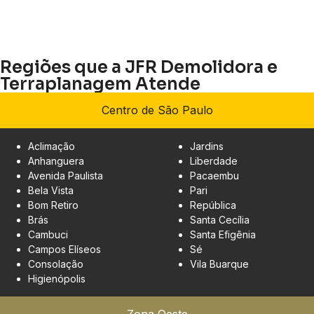
Regiões que a JFR Demolidora e
Terraplanagem Atende
Centro de São Paulo
Aclimação
Jardins
Anhanguera
Liberdade
Avenida Paulista
Pacaembu
Bela Vista
Pari
Bom Retiro
República
Brás
Santa Cecília
Cambuci
Santa Efigênia
Campos Elíseos
Sé
Consolação
Vila Buarque
Higienópolis
Zona Oeste