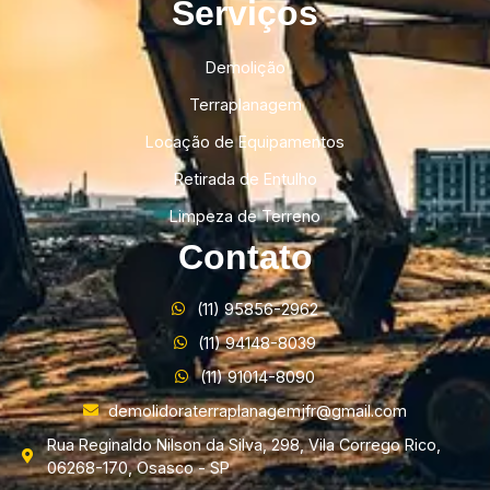
Serviços
Demolição
Terraplanagem
Locação de Equipamentos
Retirada de Entulho
Limpeza de Terreno
Contato
(11) 95856-2962
(11) 94148-8039
(11) 91014-8090
demolidoraterraplanagemjfr@gmail.com
Rua Reginaldo Nilson da Silva, 298, Vila Corrego Rico,
06268-170, Osasco - SP