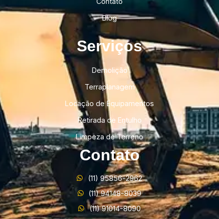
Contato
Blog
Serviços
Demolição
Terraplanagem
Locação de Equipamentos
Retirada de Entulho
Limpeza de Terreno
Contato
(11) 95856-2962
(11) 94148-8039
(11) 91014-8090