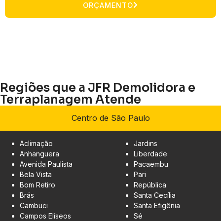
ORÇAMENTO
Regiões que a JFR Demolidora e
Terraplanagem Atende
Centro de São Paulo
Aclimação
Jardins
Anhanguera
Liberdade
Avenida Paulista
Pacaembu
Bela Vista
Pari
Bom Retiro
República
Brás
Santa Cecília
Cambuci
Santa Efigênia
Campos Elíseos
Sé