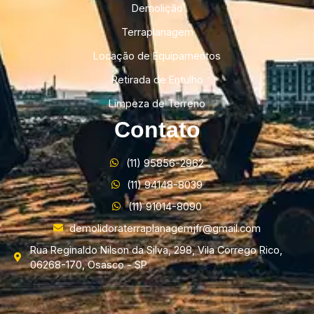
Demolição
Terraplanagem
Locação de Equipamentos
Retirada de Entulho
Limpeza de Terreno
Contato
(11) 95856-2962
(11) 94148-8039
(11) 91014-8090
demolidoraterraplanagemjfr@gmail.com
Rua Reginaldo Nilson da Silva, 298, Vila Corrego Rico,
06268-170, Osasco - SP