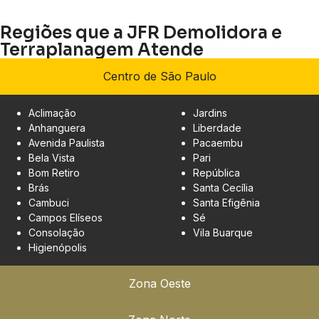
Regiões que a JFR Demolidora e
Terraplanagem Atende
Centro de São Paulo
Aclimação
Jardins
Anhanguera
Liberdade
Avenida Paulista
Pacaembu
Bela Vista
Pari
Bom Retiro
República
Brás
Santa Cecília
Cambuci
Santa Efigênia
Campos Elíseos
Sé
Consolação
Vila Buarque
Higienópolis
Zona Oeste