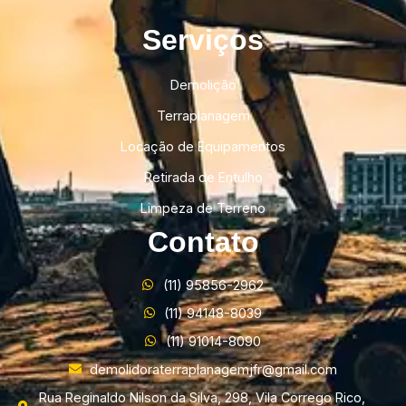
Serviços
Demolição
Terraplanagem
Locação de Equipamentos
Retirada de Entulho
Limpeza de Terreno
Contato
(11) 95856-2962
(11) 94148-8039
(11) 91014-8090
demolidoraterraplanagemjfr@gmail.com
Rua Reginaldo Nilson da Silva, 298, Vila Corrego Rico,