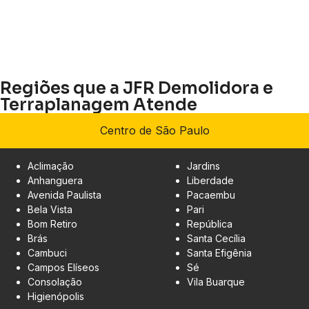
Regiões que a JFR Demolidora e
Terraplanagem Atende
Centro de São Paulo
Aclimação
Jardins
Anhanguera
Liberdade
Avenida Paulista
Pacaembu
Bela Vista
Pari
Bom Retiro
República
Brás
Santa Cecília
Cambuci
Santa Efigênia
Campos Elíseos
Sé
Consolação
Vila Buarque
Higienópolis