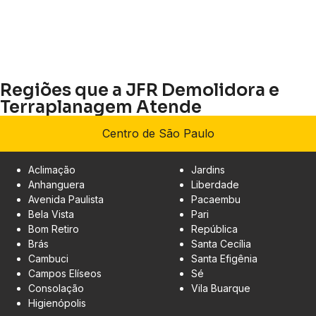
Regiões que a JFR Demolidora e
Terraplanagem Atende
Centro de São Paulo
Aclimação
Jardins
Anhanguera
Liberdade
Avenida Paulista
Pacaembu
Bela Vista
Pari
Bom Retiro
República
Brás
Santa Cecília
Cambuci
Santa Efigênia
Campos Elíseos
Sé
Consolação
Vila Buarque
Higienópolis