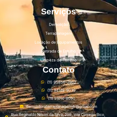
Serviços
Demolição
Terraplanagem
Locação de Equipamentos
Retirada de Entulho
Limpeza de Terreno
Contato
(11) 95856-2962
(11) 94148-8039
(11) 91014-8090
demolidoraterraplanagemjfr@gmail.com
Rua Reginaldo Nilson da Silva, 298, Vila Corrego Rico,