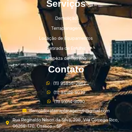
Serviços
Demolição
Terraplanagem
Locação de Equipamentos
Retirada de Entulho
Limpeza de Terreno
Contato
(11) 95856-2962
(11) 94148-8039
(11) 91014-8090
demolidoraterraplanagemjfr@gmail.com
Rua Reginaldo Nilson da Silva, 298, Vila Corrego Rico,
06268-170, Osasco - SP