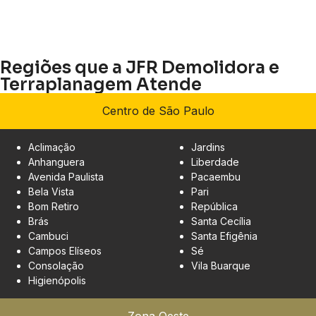
Regiões que a JFR Demolidora e
Terraplanagem Atende
Centro de São Paulo
Aclimação
Jardins
Anhanguera
Liberdade
Avenida Paulista
Pacaembu
Bela Vista
Pari
Bom Retiro
República
Brás
Santa Cecília
Cambuci
Santa Efigênia
Campos Elíseos
Sé
Consolação
Vila Buarque
Higienópolis
Zona Oeste