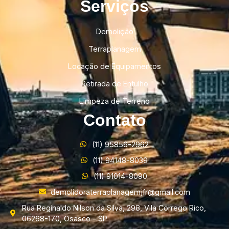
Serviços
Demolição
Terraplanagem
Locação de Equipamentos
Retirada de Entulho
Limpeza de Terreno
Contato
(11) 95856-2962
(11) 94148-8039
(11) 91014-8090
demolidoraterraplanagemjfr@gmail.com
Rua Reginaldo Nilson da Silva, 298, Vila Corrego Rico,
06268-170, Osasco - SP