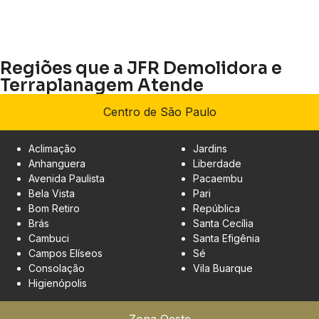
Regiões que a JFR Demolidora e
Terraplanagem Atende
Centro de São Paulo
Aclimação
Jardins
Anhanguera
Liberdade
Avenida Paulista
Pacaembu
Bela Vista
Pari
Bom Retiro
República
Brás
Santa Cecília
Cambuci
Santa Efigênia
Campos Elíseos
Sé
Consolação
Vila Buarque
Higienópolis
Zona Oeste