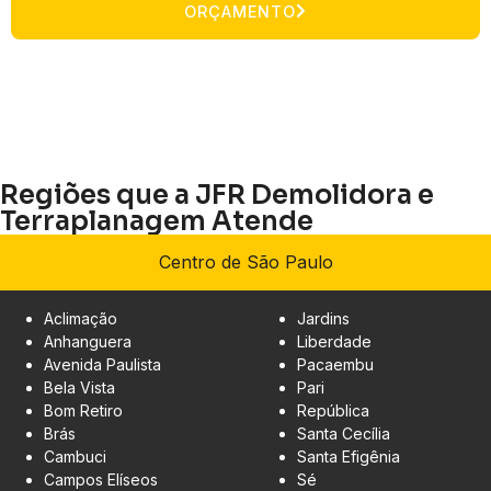
ORÇAMENTO
Regiões que a JFR Demolidora e
Terraplanagem Atende
Centro de São Paulo
Aclimação
Jardins
Anhanguera
Liberdade
Avenida Paulista
Pacaembu
Bela Vista
Pari
Bom Retiro
República
Brás
Santa Cecília
Cambuci
Santa Efigênia
Campos Elíseos
Sé