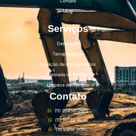
Contato
Blog
Serviços
Demolição
Terraplanagem
Locação de Equipamentos
Retirada de Entulho
Limpeza de Terreno
Contato
(11) 95856-2962
(11) 94148-8039
(11) 91014-8090