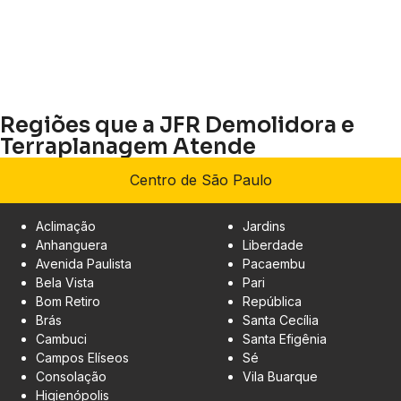
Regiões que a JFR Demolidora e
Terraplanagem Atende
Centro de São Paulo
Aclimação
Jardins
Anhanguera
Liberdade
Avenida Paulista
Pacaembu
Bela Vista
Pari
Bom Retiro
República
Brás
Santa Cecília
Cambuci
Santa Efigênia
Campos Elíseos
Sé
Consolação
Vila Buarque
Higienópolis