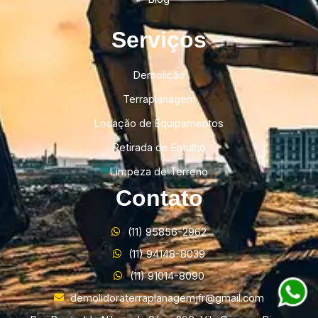
Serviços
Demolição
Terraplanagem
Locação de Equipamentos
Retirada de Entulho
Limpeza de Terreno
Contato
(11) 95856-2962
(11) 94148-8039
(11) 91014-8090
demolidoraterraplanagemjfr@gmail.com