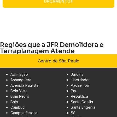
ORÇAMENTO
Regiões que a JFR Demolidora e
Terraplanagem Atende
Centro de São Paulo
Aclimação
Jardins
Anhanguera
Liberdade
Avenida Paulista
Pacaembu
Bela Vista
Pari
Bom Retiro
República
Brás
Santa Cecília
Cambuci
Santa Efigênia
Campos Elíseos
Sé