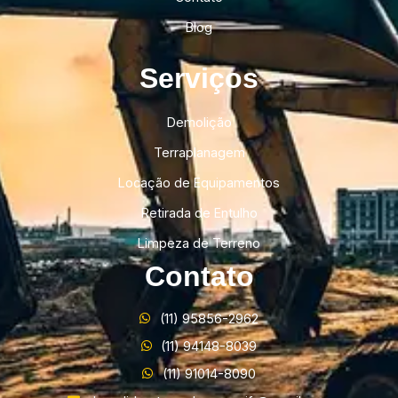
Blog
Serviços
Demolição
Terraplanagem
Locação de Equipamentos
Retirada de Entulho
Limpeza de Terreno
Contato
(11) 95856-2962
(11) 94148-8039
(11) 91014-8090