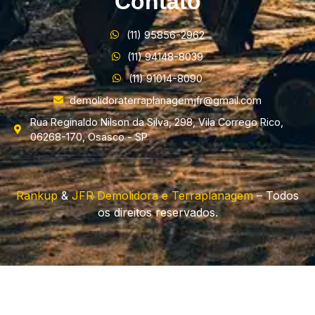
Contato
(11) 95856-2962
(11) 94148-8039
(11) 91014-8090
demolidoraterraplanagemjfr@gmail.com
Rua Reginaldo Nilson da Silva, 298, Vila Corrego Rico,
06268-170, Osasco - SP
Rankup
&
JFR Demolidora e Terraplanagem
– Todos
os direitos reservados.