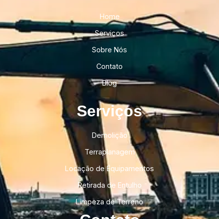
Home
Serviços
Sobre Nós
Contato
Blog
Serviços
Demolição
Terraplanagem
Locação de Equipamentos
Retirada de Entulho
Limpeza de Terreno