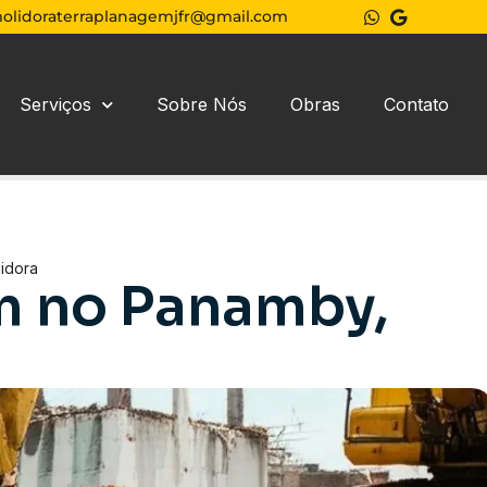
olidoraterraplanagemjfr@gmail.com
Serviços
Sobre Nós
Obras
Contato
idora
m no Panamby,