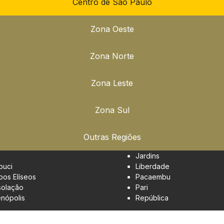
Centro de São Paulo
Zona Oeste
Zona Norte
Zona Leste
Zona Sul
Outras Regiões
Jardins
buci
Liberdade
os Elíseos
Pacaembu
olação
Pari
enópolis
República