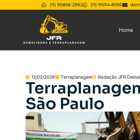
(11) 95856-2962
(11) 91014-8090
dem
Home
13/02/2026
Terraplanagem
Redação JFR Demol
Terraplanage
São Paulo