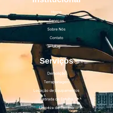
Home
Serviços
Sobre Nós
Contato
Blog
Serviços
Demolição
Terraplanagem
Locação de Equipamentos
Retirada de Entulho
Limpeza de Terreno