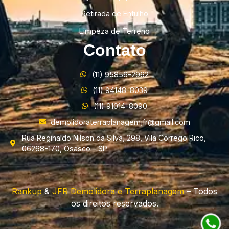
Retirada de Entulho
Limpeza de Terreno
Contato
(11) 95856-2962
(11) 94148-8039
(11) 91014-8090
demolidoraterraplanagemjfr@gmail.com
Rua Reginaldo Nilson da Silva, 298, Vila Corrego Rico,
06268-170, Osasco - SP
Rankup
&
JFR Demolidora e Terraplanagem
– Todos
os direitos reservados.