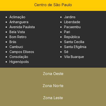
Centro de São Paulo
Aclimação
Jardins
Anhanguera
Liberdade
Avenida Paulista
Pacaembu
Bela Vista
Pari
Bom Retiro
República
Brás
Santa Cecília
Cambuci
Santa Efigênia
Campos Elíseos
Sé
Consolação
Vila Buarque
Higienópolis
Zona Oeste
Zona Norte
Zona Leste