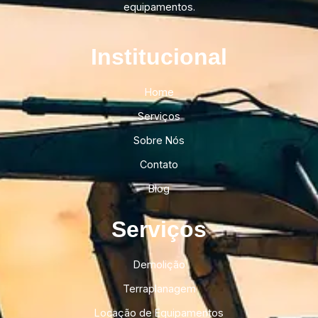
equipamentos.
Institucional​
Home
Serviços
Sobre Nós
Contato
Blog
Serviços
Demolição
Terraplanagem
Locação de Equipamentos