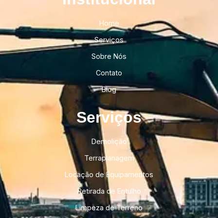
Home
Serviços
Sobre Nós
Contato
Blog
Serviços
Demolição
Terraplanagem
Locação de Equipamentos
Retirada de Entulho
Limpeza de Terreno